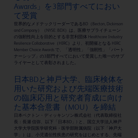
Awards」を3部門すべてにおい
て受賞
世界的なメドテックリーダーであるBD（Becton, Dickinson
and Company）（NYSE: BDX）は、医療サプライチェーン
の強靭性向上を目的とする非営利団体 Healthcare Industry
Resilience Collaborative（HIRC）より、初開催となる HIRC
Member Choice Awards で、「透明性」「強靭性」「パート
ナーシップ」の3部門すべてにおいて受賞した唯一のサプ
ライヤーとして表彰されました。
日本BDと神戸大学、臨床検体を
用いた研究および先端医療技術
の臨床応用と研究者育成に向け
た基本合意書（MOU）を締結
日本ベクトン・ディッキンソン株式会社（代表取締役社
長：長瀬 信弥、以下「日本BD」) と、国立大学法人神戸
大学大学院医学研究科・医学部附属病院（以下「神戸大
学」）は、小児遺伝性疾患の研究をはじめとする、先端