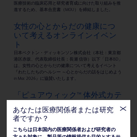
医療技術の臨床応用と研究者育成に向けた取り組みを推
進するため、基本合意書（MOU）を締結しました。
女性の心とからだの健康につ
いて考えるオンラインイベン
ト
日本ベクトン・ディッキンソン株式会社（本社：東京都
港区赤坂、代表取締役社長：長瀬 信弥）以下「日本BD」
は、女性の心とからだの健康について考えるイベント
『わたしたちのヘルシー ～心とからだの話をはじめよう
in Mar. 2026』に協賛いたします。
「ピュアウィック™ 体外式カテ
ーテル」女性用、男性用製品を
あなたは医療関係者または研究
新発売
者ですか？
BDのグループ会社である株式会社メディコン（本社：大
阪府大阪市、代表取締役社長：長瀬信弥）は、2026年2
こちらは日本国内の医療関係者および研究者の
月16日、体内に留置しない非侵襲的な排尿ケアシステム