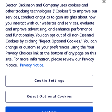
投資家向け情報（英語）
Becton Dickinson and Company uses cookies and
other tracking technologies (“Cookies”) to improve our
会社案内
services, conduct analytics to gain insights about how
you interact with our websites and services, evaluate
and improve advertising, and enhance performance
お問い合わせ
and functionality. You can opt out of all non-Essential
Cookie Preferences
Cookies by clicking “Reject Optional Cookies.” You can
change or customize your preferences using the Your
プライバシーポリシー
Privacy Choices link at the bottom of any page on this
ご利用規約
site. For more information, please review our Privacy
Notice.
Privacy Notice.
Cookie Settings
© 2026 BD. All rights reserved. BD and the BD Logo are trademarks of
Becton, Dickinson and Company. All other trademarks are the property of
Reject Optional Cookies
their respective owners.