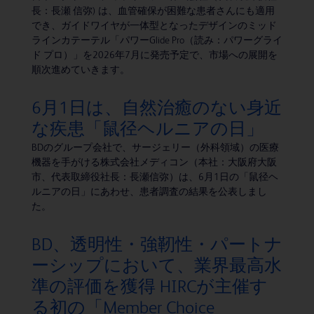
長：長瀬 信弥) は、血管確保が困難な患者さんにも適用
でき、ガイドワイヤが一体型となったデザインのミッド
ラインカテーテル「パワーGlide Pro（読み：パワーグライ
ド プロ）」を2026年7月に発売予定で、市場への展開を
順次進めていきます。
6月1日は、自然治癒のない身近
な疾患「鼠径ヘルニアの日」
BDのグループ会社で、サージェリー（外科領域）の医療
機器を手がける株式会社メディコン（本社：大阪府大阪
市、代表取締役社長：長瀬信弥）は、6月1日の「鼠径ヘ
ルニアの日」にあわせ、患者調査の結果を公表しまし
た。
BD、透明性・強靭性・パートナ
ーシップにおいて、業界最高水
準の評価を獲得 HIRCが主催す
る初の「Member Choice