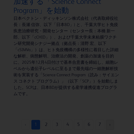
加速する「Science Connect
Program」を始動
日本ベクトン・ディッキンソン株式会社（代表取締役社
長：長瀬 信弥、以下「日本BD」) と、千葉大学ヒト免疫
疾患治療研究・開発センター（センター長：本橋 新一
郎、以下「cCHID」）、および千葉大学未来粘膜ワクチ
ン研究開発シナジー拠点（拠点長：清野 宏、以下
「cSIMVa」）は、ヒト免疫機構の多様性に着目した詳細
な解析、病態解明、治療法の開発、創薬の加速を目的
に、2025年12月4日付けで基本合意書を締結し、細胞レ
ベルから遺伝子レベルに至るまで最先端の一細胞解析技
術を実装する「Science Connect Program（読み：サイエン
ス コネクト ブログラム）」（以下「SCP」）を始動しま
した。SCPは、日本BDが提供する産学連携促進プログラ
ムです。
‹
1
2
3
4
5
6
7
›