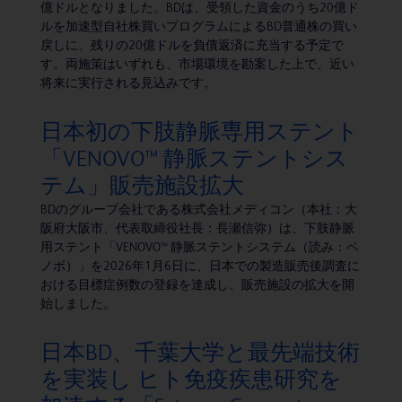
億ドルとなりました。BDは、受領した資金のうち20億ド
ルを加速型自社株買いプログラムによるBD普通株の買い
戻しに、残りの20億ドルを負債返済に充当する予定で
す。両施策はいずれも、市場環境を勘案した上で、近い
将来に実行される見込みです。
日本初の下肢静脈専用ステント
「VENOVO™ 静脈ステントシス
テム」販売施設拡大
BDのグループ会社である株式会社メディコン（本社：大
阪府大阪市、代表取締役社長：長瀬信弥）は、下肢静脈
用ステント「VENOVO™ 静脈ステントシステム（読み：ベ
ノボ）」を2026年1月6日に、日本での製造販売後調査に
おける目標症例数の登録を達成し、販売施設の拡大を開
始しました。
日本BD、千葉大学と最先端技術
を実装し ヒト免疫疾患研究を