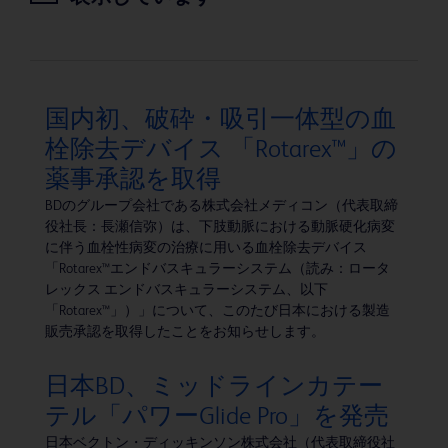
国内初、破砕・吸引一体型の血
栓除去デバイス 「Rotarex™」の
薬事承認を取得
BDのグループ会社である株式会社メディコン（代表取締
役社長：長瀬信弥）は、下肢動脈における動脈硬化病変
に伴う血栓性病変の治療に用いる血栓除去デバイス
「Rotarex™エンドバスキュラーシステム（読み：ロータ
レックス エンドバスキュラーシステム、以下
「Rotarex™」）」について、このたび日本における製造
販売承認を取得したことをお知らせします。
日本BD、ミッドラインカテー
テル「パワーGlide Pro」を発売
日本ベクトン・ディッキンソン株式会社（代表取締役社