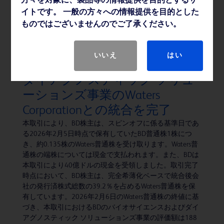
方々を対象に、製品等の情報提供を目的とするサ
の「ピュアウィック™ 体外式カテーテル」シリーズよ
イトです。 一般の方々への情報提供を目的とした
り、新たに「ピュアウィック™ フレックス 女性用体外式
ものではございませんのでご了承ください。
カテーテル」および「ピュアウィック™ 男性用体外式カ
テーテル」を発売いたします。
いいえ
はい
BD、バイオサイエンスおよび
ダイアグノスティック ソリュ
ーションズ事業のWaters
Corporationとの統合を完了
本取引により、BD株主は、スピンオフに係る基準日であ
る2026年2月5日時点で保有していたBD普通株1株につ
き、約0.135株のWaters普通株を受け取ります。Waters普
通株の端株については現金で支払われます。また、BDは
本取引により40億ドルの現金を受領しました。取引完了
時点において、BD株主は、完全希薄化ベースで統合後会
社の発行済株式総数の39.2％を占めるWaters普通株を保
有しています。2026年2月6日のWaters普通株の終値に基
づき、本取引におけるBDのバイオサイエンスおよびダイ
アグノスティック ソリューションズ事業の評価額は188