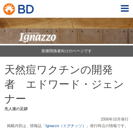
医療関係者向けのページです
天然痘ワクチンの開発
者 エドワード・ジェン
ナー
先人達の足跡
2006年10月発行
掲載内容は、情報誌「
Ignazzo（イグナッソ）
」発行時点の情報です。