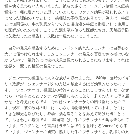
などにも紹介されました。 こうした成功にもかかわらず、ワクチン接
種を快く思わない人もいました。彼らの多くは、ワクチン接種は人痘接
種法の一種に過ぎないと思っていました。ワクチン効果が疑われるよう
になった理由の１つとして、接種法の不徹底があります。例えば、牛痘
とは無関係の、牛の乳房からでてきた浸出液を牛痘と勘違いして使用し
た医師がいたのです。こうした浸出液を使った医師たちは、天然痘予防
は失敗だったと報告し、失敗は牛痘のせいにしました。
自分の発見を報告するためにロンドンを訪れたジェンナーは自尊心を
大いに傷つけられます。しかしジェンナーの発見を否定できる者はいな
かったので、最終的には彼の成果は認められることになります。それは
世界を一変した世紀の発見でした。
ジェンナーの種痘法は大きな成功を収めました。1840年、当時のイギ
リス政府が、ジェンナー以外の方法を禁止するほど効果的だったので
す。 ジェンナーは、種痘法の特許をとることはしませんでした。なぜ
なら、特許をとるとワクチンが高価なものになり、多くの人々に行き届
かないと考えたからです。それはジェンナーからの贈り物だったので
す。現在、彼の故郷の町には、小さな博物館が建っています。そこは、
大きな脚光を浴びたり、都会生活を送ることをあえて避けた男にとっ
て、ふさわしい場所です。博物館には、牛のブラッサムの角も飾られて
います。ワクチンという言葉はラテン語で牛を意味する“vacca” から来
ています。ジェンナーの研究に協力した牛のブラッサムと、乳搾りの女