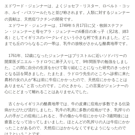
エドワード・ジェンナーは、よくジョセフ・リスター、ロベルト・コッ
ホ、ルイ・パスツールたちと並び称されます。人類に対するジェンナー
の貢献は、天然痘ワクチンの開発です。
エドワード・ジェンナーは、1749年５月17日に父・牧師ステファ
ン・ジェンナーと母セアラ・ジェンナーの6番目の末っ子（兄2名、姉3
名）としてイギリスのバークレイという小さな村で生まれました。どこ
までも丘のつらなるこの一帯は、乳牛の放牧がさかんな酪農地帯です。
1761年、12歳になったジェンナーはブリストルに近いソドバリーの
開業医ダニエル・ラドロウに弟子入りして、9年間医学の勉強をしまし
た。この間に自分の生涯をかけて取り組むことになった研究のきっかけ
となる話を聞きました。たまたま、ラドロウ先生のところへ診察に来た
農村の女の人が“私は前に牛痘にかかったので、天然痘にかかることは
ありません” と言ったのです。このときから、この言葉がジェンナーの
心にとどまって離れることはありませんでした。
古くからイギリスの酪農地帯では、牛の皮膚に痘疱が多数できる伝染
病がたびたび流行しました。乳牛の乳房に多数の痘疱ができ、乳搾りの
人の手がこの痘疱にふれると、手の傷から牛痘にかかり2−3週間後には
瘡蓋となって治ってしまいました。ほとんどの乳搾りの人は牛痘にかか
ったことがあるので、天然痘にはかからなくてすむようになったので
は？ということです。