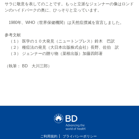
サラに敬意を表してのことです。もっと立派なジェンナーの像はロンド
ンのハイドパークの奥に、ひっそりと立っています。
1980年、WHO（世界保健機関）は天然痘撲滅を宣言しました。
参考文献
（１） 医学の１０大発見（ニュートンプレス）鈴木 巴訳
（２） 種痘法の発見（大日本出版株式会社）長野、佐伯 訳
（３） ジェンナーの贈り物（菜根出版）加藤四郎著
（執筆： BD 大川三郎）
ご利用規約
プライバシーポリシー