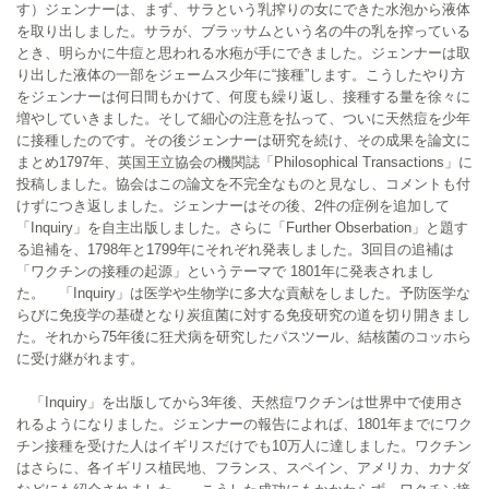
す）ジェンナーは、まず、サラという乳搾りの女にできた水泡から液体
を取り出しました。サラが、ブラッサムという名の牛の乳を搾っている
とき、明らかに牛痘と思われる水疱が手にできました。ジェンナーは取
り出した液体の一部をジェームス少年に“接種”します。こうしたやり方
をジェンナーは何日間もかけて、何度も繰り返し、接種する量を徐々に
増やしていきました。そして細心の注意を払って、ついに天然痘を少年
に接種したのです。その後ジェンナーは研究を続け、その成果を論文に
まとめ1797年、英国王立協会の機関誌「Philosophical Transactions」に
投稿しました。協会はこの論文を不完全なものと見なし、コメントも付
けずにつき返しました。ジェンナーはその後、2件の症例を追加して
「Inquiry」を自主出版しました。さらに「Further Obserbation」と題す
る追補を、1798年と1799年にそれぞれ発表しました。3回目の追補は
「ワクチンの接種の起源」というテーマで 1801年に発表されまし
た。 「Inquiry」は医学や生物学に多大な貢献をしました。予防医学な
らびに免疫学の基礎となり炭疽菌に対する免疫研究の道を切り開きまし
た。それから75年後に狂犬病を研究したパスツール、結核菌のコッホら
に受け継がれます。
「Inquiry」を出版してから3年後、天然痘ワクチンは世界中で使用さ
れるようになりました。ジェンナーの報告によれば、1801年までにワク
チン接種を受けた人はイギリスだけでも10万人に達しました。ワクチン
はさらに、各イギリス植民地、フランス、スペイン、アメリカ、カナダ