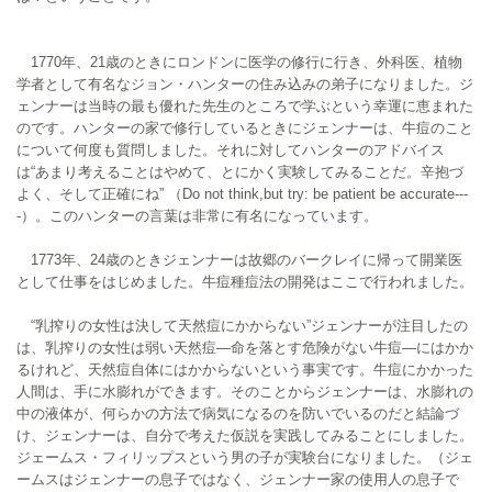
1770年、21歳のときにロンドンに医学の修行に行き、外科医、植物
学者として有名なジョン・ハンターの住み込みの弟子になりました。ジ
ェンナーは当時の最も優れた先生のところで学ぶという幸運に恵まれた
のです。ハンターの家で修行しているときにジェンナーは、牛痘のこと
について何度も質問しました。それに対してハンターのアドバイス
は“あまり考えることはやめて、とにかく実験してみることだ。辛抱づ
よく、そして正確にね” （Do not think,but try: be patient be accurate---
-）。このハンターの言葉は非常に有名になっています。
1773年、24歳のときジェンナーは故郷のバークレイに帰って開業医
として仕事をはじめました。牛痘種痘法の開発はここで行われました。
“乳搾りの女性は決して天然痘にかからない”ジェンナーが注目したの
は、乳搾りの女性は弱い天然痘—命を落とす危険がない牛痘—にはかか
るけれど、天然痘自体にはかからないという事実です。牛痘にかかった
人間は、手に水膨れができます。そのことからジェンナーは、水膨れの
中の液体が、何らかの方法で病気になるのを防いでいるのだと結論づ
け、ジェンナーは、自分で考えた仮説を実践してみることにしました。
ジェームス・フィリップスという男の子が実験台になりました。（ジェ
ームスはジェンナーの息子ではなく、ジェンナー家の使用人の息子で