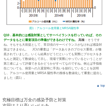
図1：アルコール使用量とMRSA陽性率
Q10．基本的には感染対策としてサーベイランスを行っていれば、その
データをもとに審査項目の準備ができるわけですね。
高橋
：そうです
ね。そもそも大前提として、常日頃のサーベイランスがなければ感染対
策はできません。 JCIの審査は「データありきのプロセス重視」が徹
底されていました。いくら結果がどうだといっても実際にプロセスをき
ちんと測定して数値化して示し、現場で実際にやっているということが
第三者によって評価できるかどうかがすべてなのですね。例えば手指衛
生についても、病室への入退室時に手洗いを励行していることを説明
し、アルコール使用量とMRSA 陽性率の推移を数値化して審査に提出し
ました（図1）。
▲ top
究極目標は万全の感染予防と対策
次回はより高いレベルを