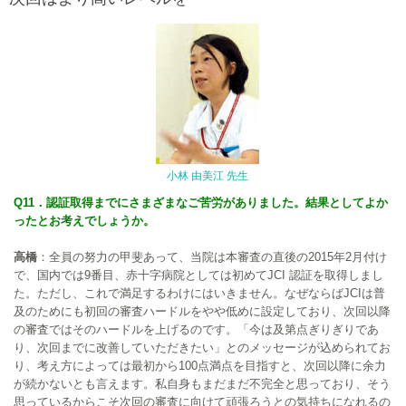
小林 由美江 先生
Q11．認証取得までにさまざまなご苦労がありました。結果としてよか
ったとお考えでしょうか。
高橋
：全員の努力の甲斐あって、当院は本審査の直後の2015年2月付け
で、国内では9番目、赤十字病院としては初めてJCI 認証を取得しまし
た。ただし、これで満足するわけにはいきません。なぜならばJCIは普
及のためにも初回の審査ハードルをやや低めに設定しており、次回以降
の審査ではそのハードルを上げるのです。「今は及第点ぎりぎりであ
り、次回までに改善していただきたい」とのメッセージが込められてお
り、考え方によっては最初から100点満点を目指すと、次回以降に余力
が続かないとも言えます。私自身もまだまだ不完全と思っており、そう
思っているからこそ次回の審査に向けて頑張ろうとの気持ちになれるの