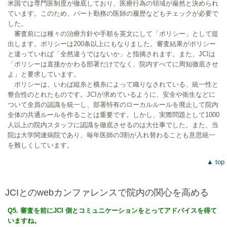
米国では専門医制度が徹底しており、医療行為の領域が厳然と決められ
ています。このため、パート勤務の医師の履歴などもチェックが必要で
した。
審査前には種々の治療方針や手順を英文にして「ポリシー」として提
出します。ポリシーは200条以上にもなりました。審査結果がポリシー
と違っていれば「全然違うではないか」と指摘されます。また、JCIは
「ポリシーは直接かかわる部署だけでなく、院内すべてに周知徹底させ
よ」と要求しています。
ポリシーは、いわば縦糸と横糸によって織りなされている、統一性と
整合性のとれたものです。JCIが求めているように、安全や衛生などに
ついて全員の認識を統一し、部署特有のローカルルールを廃止して院内
全体の共通ルールを作ることは重要です。しかし、実際問題として1000
人以上の院内スタッフに認識を徹底させるのは大仕事でした。また、当
院は大学関連病院であり、毎年医師の3割が入れ替わることも意思統一
を難しくしています。
▲ top
JCIとのwebカンファレンスで院内の関心を高める
Q5. 審査を前にJCI 側とコミュニケーションをとってアドバイスを得て
いますね。