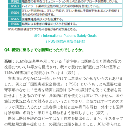
表2：International Patients Safety Goals
（IPSG;国際患者安全目標）
Q4. 審査に至るまでは順調だったのでしょうか。
高橋
：JCIの認証基準を示している「基準書」は医療安全と医療の質の
改善について14章から構成され、我々が受けた第5版には291の基準と
1146の審査項目が記載されています（表1）。
審査項目のなかには一読しただけでは意味がつかめないものもありま
した。例えば「国際患者安全目標」（IPSG）というもっとも重要な遵
守事項のなかに「患者を確実に識別する2つの識別子を使って患者を認
証せよ」とあるのですが、具体的に何を使えとは書いていません。国や
施設の状況に応じて対応せよということであり、当院ではすべてのスタ
ッフが病室に入るたびに患者様に名前と生年月日を尋ね、外来でも医師
は診察時に名前と生年月日を尋ねるよう徹底しました（表2）。
医師は医師免許のコピーではなく原本を提出せよ、また、全スタッフ
の職務規定書を提出せよ、の要請には頭を抱えました。JCIが作られた