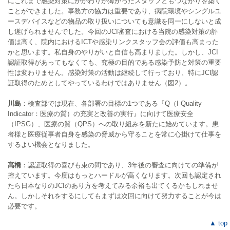
にこれまで感染対策にかかわりが薄かったスタッフともつながりを築く
ことができました。事務方の協力は重要であり、病院環境やシングルユ
ースデバイスなどの物品の取り扱いについても意識を同一にしないと成
し遂げられませんでした。今回のJCI審査における当院の感染対策の評
価は高く、院内におけるICTや感染リンクスタッフ会の評価も高まった
かと思います。私自身のやりがいと自信も高まりました。しかし、JCI
認証取得があってもなくても、究極の目的である感染予防と対策の重要
性は変わりません。感染対策の活動は継続して行っており、特にJCI認
証取得のためとしてやっているわけではありません（図2）。
川島
：検査部では現在、各部署の目標の1つである『Q（I Quality
Indicator：医療の質）の充実と改善の実行』に向けて医療安全
（IPSG）、医療の質（QPS）への取り組みを新たに始めています。患
者様と医療従事者自身を感染の脅威から守ることを常に心掛けて仕事を
するよい機会となりました。
高橋
：認証取得の喜びも束の間であり、3年後の審査に向けての準備が
控えています。今度はもっとハードルが高くなります。次回も認定され
たら日本なりのJCIのあり方を考えてみる余裕も出てくるかもしれませ
ん。しかしそれをするにしてもまずは次回に向けて努力することが今は
必要です。
▲ top