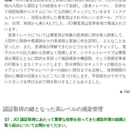
様の入院から退院までの経過をすべて追跡し（患者トレース）、②併せ
て病院組織やシステムについても詳細にチェックしていきます（システ
ムトレース）。当院を担当した審査員はそれぞれシンガポール、ブラジ
ル、台湾、米国から来た4人でした。JCI審査員は世界各地で養成されて
います。
患者トレースについては審査員が対象の患者様に聞き取り調査して、
入院中に医師や看護師がその患者様と家族に何を説明し、どんなことを
言ったか、また、患者様が理解できたかどうかをすべてチェックし、電
子カルテの記入漏れも容赦なく指摘します。システムトレースでは審査
員が通訳とともに院内を見回って施設構造や機器類、そして医療従事者
の行動をくまなくチェックします。防火体制とセキュリティの観点から
ドアというドアやエレベーターの細かい部分までを点検し、使用期限の
切れた機器や試薬をたちどころに見つけ出します。手指衛生が十分でな
いスタッフを呼び止めて聞き取りすることもありました。
▲ top
認証取得の鍵となった高レベルの感染管理
Q7．JCI 認証取得にあたって重要な役割を担ってきた感染対策の組織と
取り組みについてお聞かせください。