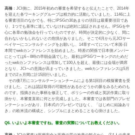
高橋
：JCI側に、2015年初めの審査を希望すると伝えたことで、2014年
を迎えた各ワーキンググループは精力的に活動していました。1146に上
る審査項目のなかでも、特にIPSGの30あまりの項目は最重要項目であ
り、1つでも基準に達していなければ絶対に認証されません。IPSGを中
心に各章の勉強会を行っていたのですが、時間が決定的に少なく、間に
合わないかもしれないとの危惧がありました。そこで4月から元JCIサー
ベイヤーにコンサルティングをお願いし、14章すべてについて米国-日
本間でwebカンファレンスを始めました。時差の関係で日本側メンバー
にとっては6～8時の早朝会議でした。最初はIPSGワーキングのためだ
ったwebカンファレンスは増加して100人を超え、最後には会場が満席
となり、JCIへの意識が高まっていきました。webカンファレンスは5月
までの2ヵ月間に計15回行いました。
その後7月にコンサルテーションチームによる第1回目の模擬審査を受
けました。これは認証取得の可能性があるかどうかの脈をみるためのも
のです。指摘された事柄を修正して、ポリシーの作成と英訳作業に取り
掛かり、本審査直前に何とか完成しました。本審査では各部門のプレゼ
ンテーションがあり、日本式のプレゼンではなく、「はじめに結論あり
き」の欧米流の構成と、シンプルにまとめることを心掛けました。
Q6. いよいよ本審査ですね。審査の実際についてお教えください。
高橋
：JCIの審査は医療安全と医療の質の改善の観点から、①1人の患者