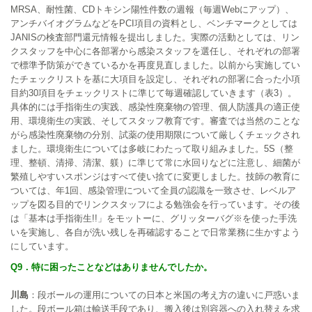
MRSA、耐性菌、CDトキシン陽性件数の週報（毎週Webにアップ）、
アンチバイオグラムなどをPCI項目の資料とし、ベンチマークとしては
JANISの検査部門還元情報を提出しました。実際の活動としては、リン
クスタッフを中心に各部署から感染スタッフを選任し、それぞれの部署
で標準予防策ができているかを再度見直しました。以前から実施してい
たチェックリストを基に大項目を設定し、それぞれの部署に合った小項
目約30項目をチェックリストに準じて毎週確認していきます（表3）。
具体的には手指衛生の実践、感染性廃棄物の管理、個人防護具の適正使
用、環境衛生の実践、そしてスタッフ教育です。審査では当然のことな
がら感染性廃棄物の分別、試薬の使用期限について厳しくチェックされ
ました。環境衛生については多岐にわたって取り組みました。5S（整
理、整頓、清掃、清潔、躾）に準じて常に水回りなどに注意し、細菌が
繁殖しやすいスポンジはすべて使い捨てに変更しました。技師の教育に
ついては、年1回、感染管理について全員の認識を一致させ、レベルア
ップを図る目的でリンクスタッフによる勉強会を行っています。その後
は「基本は手指衛生!!」をモットーに、グリッターバグ※を使った手洗
いを実施し、各自が洗い残しを再確認することで日常業務に生かすよう
にしています。
Q9．特に困ったことなどはありませんでしたか。
川島
：段ボールの運用についての日本と米国の考え方の違いに戸惑いま
した。段ボール箱は輸送手段であり、搬入後は別容器への入れ替えを求