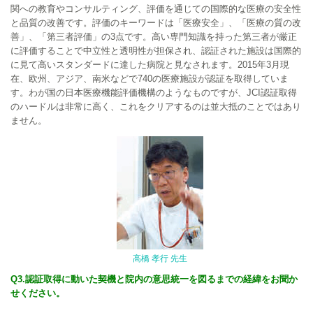
関への教育やコンサルティング、評価を通じての国際的な医療の安全性
と品質の改善です。評価のキーワードは「医療安全」、「医療の質の改
善」、「第三者評価」の3点です。高い専門知識を持った第三者が厳正
に評価することで中立性と透明性が担保され、認証された施設は国際的
に見て高いスタンダードに達した病院と見なされます。2015年3月現
在、欧州、アジア、南米などで740の医療施設が認証を取得していま
す。わが国の日本医療機能評価機構のようなものですが、JCI認証取得
のハードルは非常に高く、これをクリアするのは並大抵のことではあり
ません。
高橋 孝行 先生
Q3.認証取得に動いた契機と院内の意思統一を図るまでの経緯をお聞か
せください。