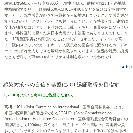
総病床数555床（一般病棟500床、精神科40床、結核病棟15床）の地域
中核病院であり、一般病棟500床はICUやNICUなどを除けば全室個室で
す。万一、院内感染が起きても最初から隔離されていることで感染源が
すぐにわかり、アウトブレイクも起こりにくいことが特長です。建物は
全体が強固なコンクリート基盤の上に載っており、免震構造になってい
ます。移転直前に起きた東日本大震災でも被害はありませんでした。ま
た、JCI認証取得とも関係することですが、セキュリティレベルが高
く、院内スタッフのカードキー、入院患者の面会者に渡されるカードキ
ーはそれぞれ出入りできる場所が制限されています。盗難や乳児の誘拐
なども想定して万全のセキュリティ体制を敷いているわけです。
▲ top
感染対策への自信を基盤にJCI 認証取得を目指す
Q2. JCIについて簡単にご説明ください。
高橋
：JCI（Joint Commission International；国際合同委員会）とは、
米国の医療機能評価機構であるJCAHO（Joint Commission on
Accreditation of Healthcare Organization：医療機関認定合同委員会）の
国際版として1994年に設立され、現在までに90ヵ国以上に認定審査員
およびコンサルタントのチームを派遣しています。JCIの目的は医療機