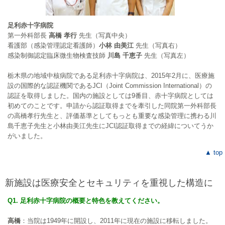
足利赤十字病院
第一外科部長
高橋 孝行
先生（写真中央）
看護部（感染管理認定看護師）
小林 由美江
先生（写真右）
感染制御認定臨床微生物検査技師
川島 千恵子
先生（写真左）
栃木県の地域中核病院である足利赤十字病院は、2015年2月に、医療施
設の国際的な認証機関であるJCI（Joint Commission International）の
認証を取得しました。国内の施設としては9番目、赤十字病院としては
初めてのことです。申請から認証取得までを牽引した同院第一外科部長
の高橋孝行先生と、評価基準としてもっとも重要な感染管理に携わる川
島千恵子先生と小林由美江先生にJCI認証取得までの経緯についてうか
がいました。
▲ top
新施設は医療安全とセキュリティを重視した構造に
Q1. 足利赤十字病院の概要と特色を教えてください。
高橋
：当院は1949年に開設し、2011年に現在の施設に移転しました。