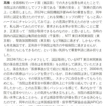
高橋
：全面移転でハード面（施設面）での大きな改善を終えたことで、
当院は次の段階としてソフト面である「医療の安全」と「医療の質の向
上」に着目しました。2012年に病院機能評価Ver6.0の審査を受け、同年
10月に認定を受けたのですが、これを契機にトップの間で「もっと高い
ハードルにチャレンジしてみては」との意識が芽生えたのがきっかけで
す。私も調べてみたのですが、要求される水準が非常に高いことに驚
き、正直言って「当院が取得できるものなのか」と思いました。当時の
国内の認証施設は亀田総合病院（千葉県）、NTT 東日本関東病院（東
京都）、聖路加国際病院（東京都）など8施設に過ぎず、しかもいずれ
も有名施設です。足利赤十字病院は地方の中核病院に過ぎませんが、
「自分たちにもできるのだ」という強い気持ちで審査申請に踏み切りま
した。
2013年7月にキックオフとして、認証取得しているNTT 東日本関東病
院の落合慈之院長（現在は名誉院長）をお招きして講演していただきま
した。落合先生の「医療事故が立て続けに報道されたことで、2000年代
の日本の医療はバッシングを受けているが、日本の病院は決して諸外国
に劣っていない。その状況を打開し、スタッフに自信を持ってもらうた
めにも、『当院は患者安全や医療の質向上に十分取り組んでいます』と
示したかった」とのお言葉に強くパッションを感じて、私のなかで「当
院でも是非やりたい」との気持ちが沸き立ちました。当院の感染対策は
高い水準にあることから、まずは感染管理の評価を受けてみる決心をし
たのです。同年の11月には米国感染管理・疫学専門家協会会議(APIC)の