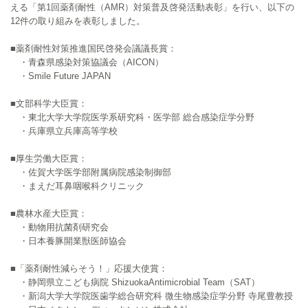
える「第1回薬剤耐性（AMR）対策普及啓発活動表彰」を行い、以下の
12件の取り組みを表彰しました。
■薬剤耐性対策推進国民啓発会議議長賞：
・青森県感染対策協議会（AICON）
・Smile Future JAPAN
■文部科学大臣賞：
・東北大学大学院医学系研究科・医学部 総合感染症学分野
・兵庫県立兵庫高等学校
■厚生労働大臣賞：
・佐賀大学医学部附属病院感染制御部
・まえだ耳鼻咽喉科クリニック
■農林水産大臣賞：
・動物用抗菌剤研究会
・日本養豚開業獣医師協会
■「薬剤耐性減らそう！」応援大使賞：
・静岡県立こども病院 ShizuokaAntimicrobial Team（SAT）
・新潟大学大学院医歯学総合研究科 微生物感染症学分野 寺尾豊教授