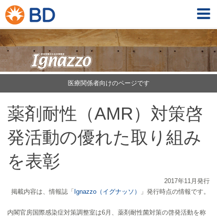
医療関係者向けのページです
薬剤耐性（AMR）対策啓
発活動の優れた取り組み
を表彰
2017年11月発行
掲載内容は、情報誌「
Ignazzo（イグナッソ）
」発行時点の情報です。
内閣官房国際感染症対策調整室は6月、薬剤耐性菌対策の啓発活動を称